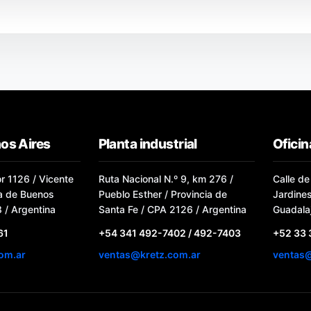
os Aires
Planta industrial
Ofici
or 1126 / Vicente
Ruta Nacional N.º 9, km 276 /
Calle de
ia de Buenos
Pueblo Esther / Provincia de
Jardine
 / Argentina
Santa Fe / CPA 2126 / Argentina
Guadalaj
61
+54 341 492-7402 / 492-7403
+52 33
om.ar
ventas@kretz.com.ar
ventas