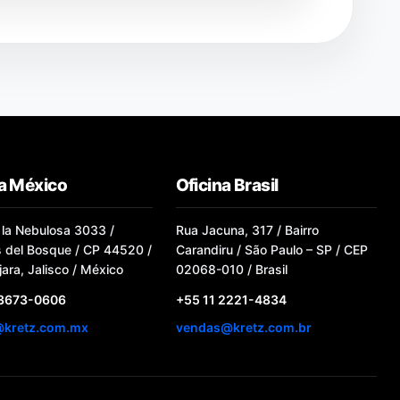
na México
Oficina Brasil
 la Nebulosa 3033 /
Rua Jacuna, 317 / Bairro
s del Bosque / CP 44520 /
Carandiru / São Paulo – SP / CEP
ara, Jalisco / México
02068-010 / Brasil
 3673-0606
+55 11 2221-4834
@kretz.com.mx
vendas@kretz.com.br