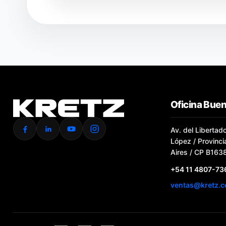
Oficina Buen
Av. del Libertad
López / Provinc
Aires / CP B1638
+54 11 4807-73
ventas@kretz.c