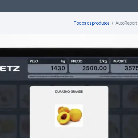
Software
Suporte
Quem Somos
Contato
Todos os produtos
AutoReport 