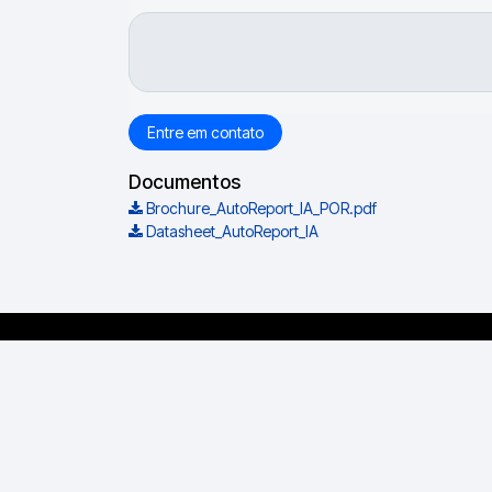
Entre em contato
Documentos
Brochure_AutoReport_IA_POR.pdf
Datasheet_AutoReport_IA
Escritório B
Av. del Libertad
López / Provínc