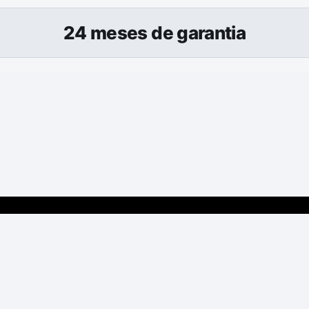
24 meses de garantia
uenos Aires
Matriz Industrial
Escrit
or 1126 / Vicente
Ruta Nacional N.º 9, km 276 /
Calle de
ia de Buenos
Pueblo Esther / Província de
Jardine