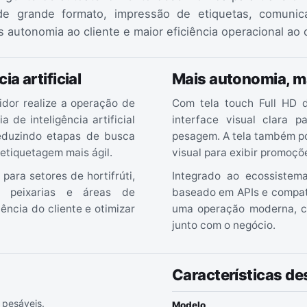
e grande formato, impressão de etiquetas, comunicaç
s autonomia ao cliente e maior eficiência operacional ao
a artificial
Mais autonomia, ma
dor realize a operação de
Com tela touch Full HD 
a de inteligência artificial
interface visual clara p
reduzindo etapas de busca
pesagem. A tela também po
etiquetagem mais ágil.
visual para exibir promoçõe
para setores de hortifrúti,
Integrado ao ecossistem
s, peixarias e áreas de
baseado em APIs e compati
ência do cliente e otimizar
uma operação moderna, c
junto com o negócio.
Características d
 pesáveis.
Modelo